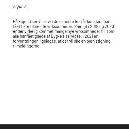
Figur 3.
På Figur 3 ser vi, at vi i de seneste fem år konstant har
fået flere tilmeldte virksomheder. Særligt i 2019 og 2020
er der virkelig kommet mange nye virksomheder til, som
alle har fået glæde af Byg-e's services. I 2021 er
forventningen ligeledes, at der vil ske en pæn stigning i
tilmeldingerne.