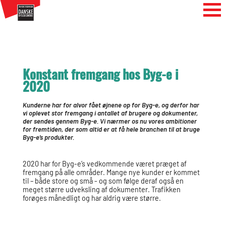
(function (h, o, t, j, a, r) { h.hj = h.hj || function () { (h.hj.q = h.hj.q || []).push(arguments) };
h._hjSettings = { hjid: 1133926, hjsv: 6 }; a = o.getElementsByTagName('head')[0]; r =
o.createElement('script'); r.async = 1; r.src = t + h._hjSettings.hjid + j + h._hjSettings.hjsv;
a.appendChild(r); })(window, document, 'https://static.hotjar.com/c/hotjar-', '.js?sv=');
Konstant fremgang hos Byg-e i
2020
Kunderne har for alvor fået øjnene op for Byg-e, og derfor har
vi oplevet stor fremgang i antallet af brugere og dokumenter,
der sendes gennem Byg-e. Vi nærmer os nu vores ambitioner
for fremtiden, der som altid er at få hele branchen til at bruge
Byg-e’s produkter.
2020 har for Byg-e’s vedkommende været præget af
fremgang på alle områder. Mange nye kunder er kommet
til – både store og små - og som følge deraf også en
meget større udveksling af dokumenter. Trafikken
forøges månedligt og har aldrig være større.