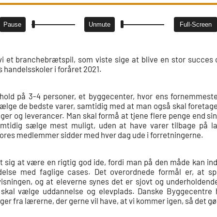
Pause
Unmute
Full-Screen
i et branchebrætspil, som viste sige at blive en stor succes o
s handelsskoler i foråret 2021.
 i hold på 3-4 personer, et byggecenter, hvor ens fornemmeste 
ælge de bedste varer, samtidig med at man også skal foretage
lager og leverancer. Man skal formå at tjene flere penge end 
samtidig sælge mest muligt, uden at have varer tilbage på 
ores medlemmer sidder med hver dag ude i forretningerne.
st sig at være en rigtig god ide, fordi man på den måde kan in
ndelse med faglige cases. Det overordnede formål er, at sp
isningen, og at eleverne synes det er sjovt og underholdend
 skal vælge uddannelse og elevplads. Danske Byggecentre h
er fra lærerne, der gerne vil have, at vi kommer igen, så det gør 