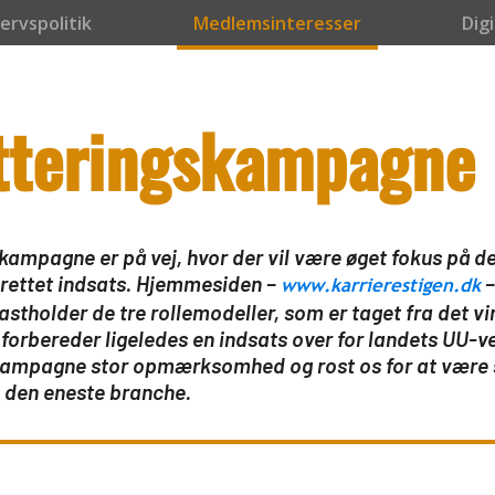
).push(arguments) }; h._hjSettings = { hjid: 1133926, hjsv: 6 }; a = o.getElements
ervspolitik
Medlemsinteresser
Digi
ument, 'https://static.hotjar.com/c/hotjar-', '.js?sv=');
tteringskampagne
kampagne er på vej, hvor der vil være øget fokus på d
rettet indsats. Hjemmesiden –
–
www.karrierestigen.dk
fastholder de tre rollemodeller, som er taget fra det vi
 forbereder ligeledes en indsats over for landets UU-v
 kampagne stor opmærksomhed og rost os for at være 
 den eneste branche.