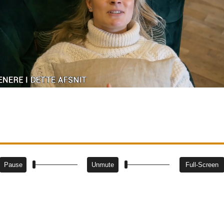
Pause
Unmute
Full-Screen