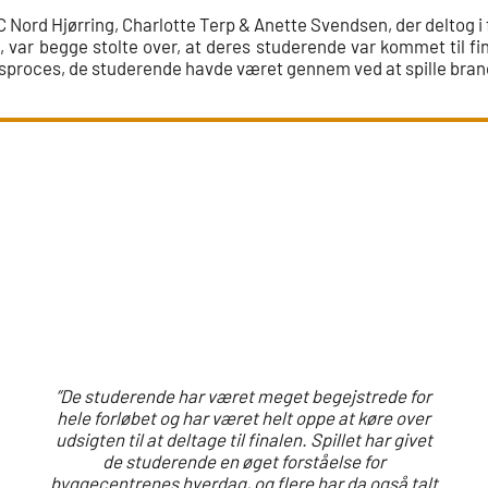
 Nord Hjørring, Charlotte Terp & Anette Svendsen, der deltog i 
 var begge stolte over, at deres studerende var kommet til fin
gsproces, de studerende havde været gennem ved at spille bran
”De studerende har været meget begejstrede for
hele forløbet og har været helt oppe at køre over
udsigten til at deltage til finalen. Spillet har givet
de studerende en øget forståelse for
byggecentrenes hverdag, og flere har da også talt