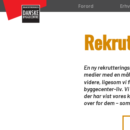
(function (h, o, t, j, a, r) { h.hj = h.hj || function () { (h.hj.q = h.hj.q || []
Forord
Erhv
h._hjSettings.hjid + j + h._hjSettings.hjsv; a.appendChild(r); })(window, doc
Rekru
En ny rekrutterings
medier med en mål
videre, ligesom vi 
byggecenter-liv. Vi
der har vist vores
over for dem – som