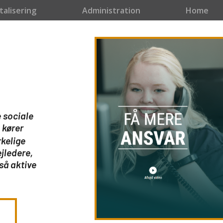
ByTagName('head')[0]; r = o.createElement('script'); r.async = 1; r.src = t +
talisering
Administration
Home
e sociale
 kører
rkelige
ejledere,
så aktive